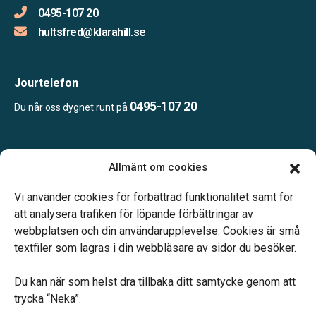
0495-107 20
hultsfred@klarahill.se
Jourtelefon
0495-107 20
Du når oss dygnet runt på
Öppettider:
Allmänt om cookies
Vardagar 09.00–12.00 och 14.00–16.00.
Telefonjour dygnet runt.
Vi använder cookies för förbättrad funktionalitet samt för
att analysera trafiken för löpande förbättringar av
webbplatsen och din användarupplevelse. Cookies är små
textfiler som lagras i din webbläsare av sidor du besöker.
Du kan när som helst dra tillbaka ditt samtycke genom att
Vårt systerbolag Verahill hjälper dig med familjejuridiken –
trycka “Neka”.
genom hela livet.