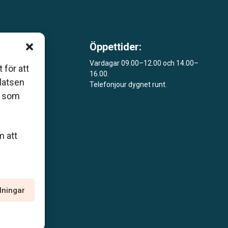
Öppettider:
m är
Vardagar 09.00–12.00 och 14.00–
 för att
16.00.
åde
platsen
Telefonjour dygnet runt.
r som
m att
llningar