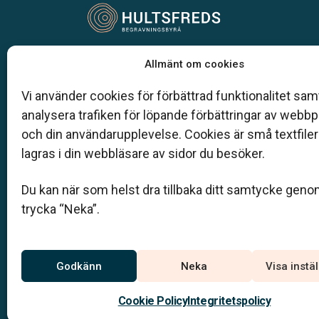
Vår begravningsbyrå är en del av Klarahill.
Allmänt om cookies
Klarahill består av kunniga lokala familjeföretag so
auktoriserade inom Sveriges begravningsbyråers
Vi använder cookies för förbättrad funktionalitet samt
förbund (SBF). Det personliga är centralt för oss, b
analysera trafiken för löpande förbättringar av webb
när det gäller bemötande och när vi utformar
och din användarupplevelse. Cookies är små textfile
skräddarsydda personliga begravningar.
lagras i din webbläsare av sidor du besöker.
0495-107 20
Du kan när som helst dra tillbaka ditt samtycke geno
hultsfred@klarahill.se
trycka “Neka”.
Jourtelefon
Godkänn
Neka
Visa instä
0495-107 20
Du når oss dygnet runt på
Cookie Policy
Integritetspolicy