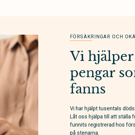
FÖRSÄKRINGAR OCH OK
Vi hjälper 
pengar so
fanns
Vi har hjälpt tusentals döds
Låt oss hjälpa till att ställ
funnits registrerad hos fö
på stenarna.