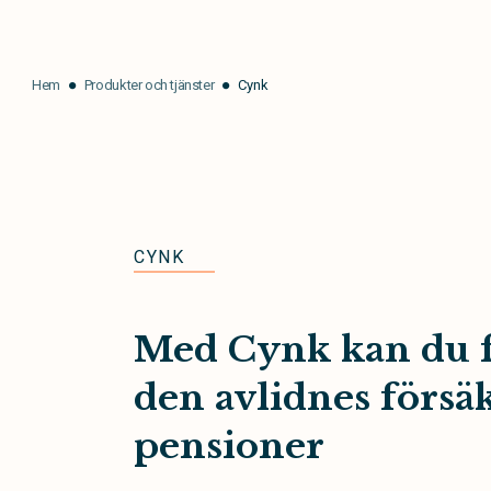
Hem
Produkter och tjänster
Cynk
CYNK
Med Cynk kan du f
den avlidnes försä
pensioner