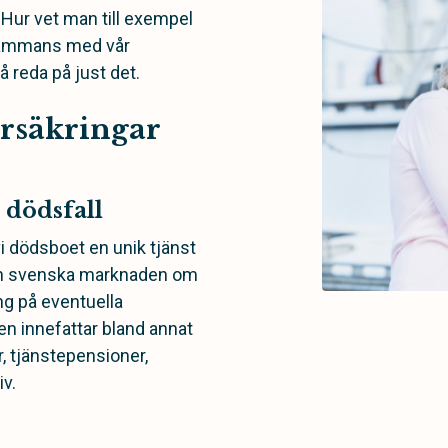
 Hur vet man till exempel
lsammans med vår
å reda på just det.
örsäkringar
 dödsfall
i dödsboet en unik tjänst
den svenska marknaden om
ng på eventuella
n innefattar bland annat
 tjänstepensioner,
iv.