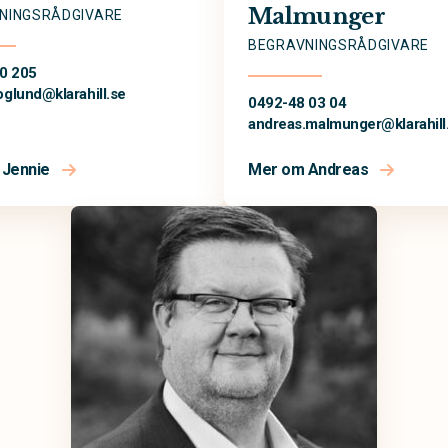
Malmunger
NINGSRÅDGIVARE
BEGRAVNINGSRÅDGIVARE
0 205
hoglund@
klarahill.se
0492-48 03 04
andreas.malmunger@
klarahill
 Jennie
Mer om Andreas