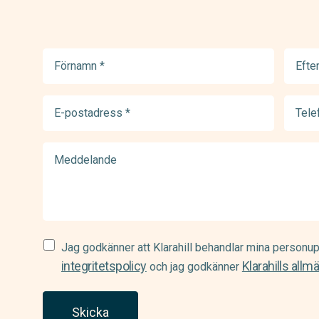
Förnamn
Efter
(Required)
(Requir
E-
Telef
postadress
(Requir
(Required)
Meddelande
Samtycke
Jag godkänner att Klarahill behandlar mina personup
(Required)
integritetspolicy
Klarahills allm
och jag godkänner
Skicka