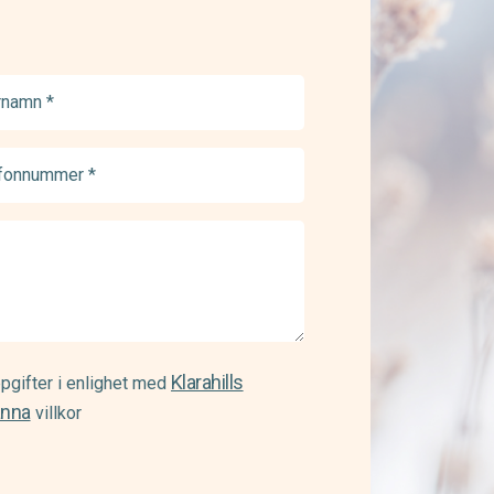
namn
ed)
onnummer
ed)
Klarahills
pgifter i enlighet med
änna
villkor