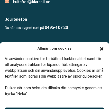
hultsfred@klarahill.se
Jourtelefon
0495-107 20
Du når oss dygnet runt på
Öppettider:
Allmänt om cookies
Vardagar 09.00–12.00 och 14.00–16.00.
Telefonjour dygnet runt.
Vi använder cookies för förbättrad funktionalitet samt för
att analysera trafiken för löpande förbättringar av
webbplatsen och din användarupplevelse. Cookies är små
textfiler som lagras i din webbläsare av sidor du besöker.
Du kan när som helst dra tillbaka ditt samtycke genom att
Vårt systerbolag Verahill hjälper dig med familjejuridiken –
trycka “Neka”.
genom hela livet.
Varmt välkommen.