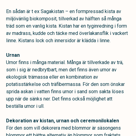
En sådan är t ex Sagakistan – en
formpressad kista av
miljövänlig biokomposit, tillverkad av hälften så många
träd som en vanlig kista. Kistan har en tyginredning i form
av madrass, kudde och täcke med överlakansflik i vackert
linne. Kistans lock och innersidor är klädda i linne.
Urnan
Urnor finns i många material. Många är tillverkade av trä,
som i sig är nedbrytbart, men det finns även urnor av
ekologisk trämassa eller en kombination av
potatisstärkelse och träfibermassa. För den som önskar
sprida askan i vatten finns urnor i sand som sakta löses
upp när de sänks ner. Det finns också möjlighet att
beställa urnor i ull.
Dekoration av kistan, urnan och ceremonilokalen
För den som vill dekorera med blommor är säsongens
blommor ett bättre alternativ än blommor som fraktats