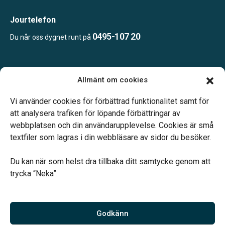
Jourtelefon
0495-107 20
Du når oss dygnet runt på
Öppettider:
Allmänt om cookies
Vardagar 09.00–12.00 och 14.00–16.00.
Telefonjour dygnet runt.
Vi använder cookies för förbättrad funktionalitet samt för
att analysera trafiken för löpande förbättringar av
webbplatsen och din användarupplevelse. Cookies är små
textfiler som lagras i din webbläsare av sidor du besöker.
Du kan när som helst dra tillbaka ditt samtycke genom att
Vårt systerbolag Verahill hjälper dig med familjejuridiken –
trycka “Neka”.
genom hela livet.
Varmt välkommen.
Godkänn