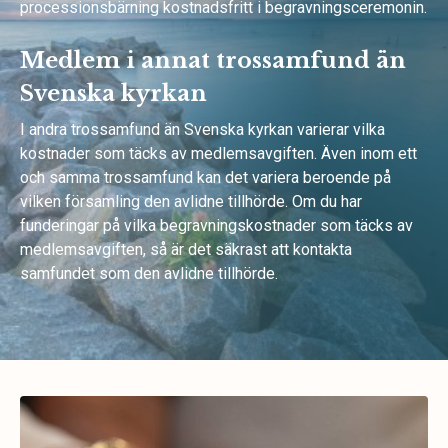
processionsbärning kostnadsfritt i begravningsceremonin.
Medlem i annat trossamfund än
Svenska kyrkan
I andra trossamfund än Svenska kyrkan varierar vilka
kostnader som täcks av medlemsavgiften. Även inom ett
och samma trossamfund kan det variera beroende på
vilken församling den avlidne tillhörde. Om du har
funderingar på vilka begravningskostnader som täcks av
medlemsavgiften, så är det säkrast att kontakta
samfundet som den avlidne tillhörde.