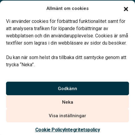
Öppettider:
Allmänt om cookies
Vardagar 09.00–12.00 och 14.00–16.00.
Telefonjour dygnet runt.
Vi använder cookies för förbättrad funktionalitet samt för
att analysera trafiken för löpande förbättringar av
webbplatsen och din användarupplevelse. Cookies är små
textfiler som lagras i din webbläsare av sidor du besöker.
Du kan när som helst dra tillbaka ditt samtycke genom att
Vårt systerbolag Verahill hjälper dig med familjejuridiken –
trycka “Neka”.
genom hela livet.
Varmt välkommen.
Godkänn
Vi är auktoriserade av Sveriges Begravningsbyråers Förbund och
Neka
har högt ställda krav på utbildning, kvalitet, miljö och arbetsmiljö.
Visa inställningar
Kontakta oss
Cookie Policy
Integritetspolicy