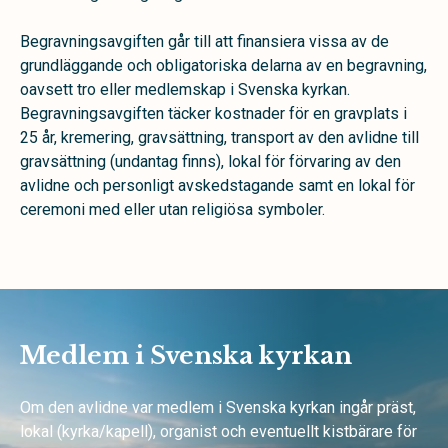
Begravningsavgiften går till att finansiera vissa av de
grundläggande och obligatoriska delarna av en begravning,
oavsett tro eller medlemskap i Svenska kyrkan.
Begravningsavgiften täcker kostnader för en gravplats i
25 år, kremering, gravsättning, transport av den avlidne till
gravsättning (undantag finns), lokal för förvaring av den
avlidne och personligt avskedstagande samt en lokal för
ceremoni med eller utan religiösa symboler.
Medlem i Svenska kyrkan
Om den avlidne var medlem i Svenska kyrkan ingår präst,
lokal (kyrka/kapell), organist och eventuellt kistbärare för