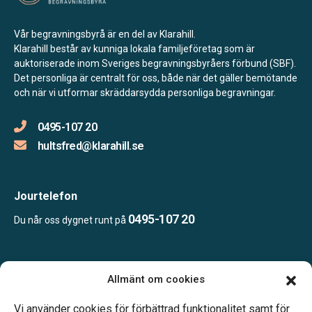
Vår begravningsbyrå är en del av Klarahill.
Klarahill består av kunniga lokala familjeföretag som är
auktoriserade inom Sveriges begravningsbyråers förbund (SBF).
Det personliga är centralt för oss, både när det gäller bemötande
och när vi utformar skräddarsydda personliga begravningar.
0495-107 20
hultsfred@klarahill.se
Jourtelefon
0495-107 20
Du når oss dygnet runt på
Öppettider:
Allmänt om cookies
Vardagar 09.00–12.00 och 14.00–16.00.
Telefonjour dygnet runt.
Vi använder cookies för förbättrad funktionalitet samt för