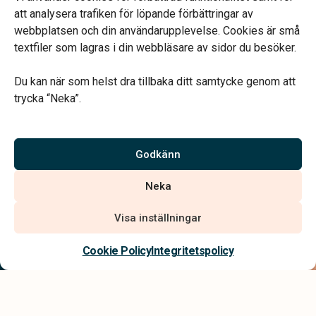
att analysera trafiken för löpande förbättringar av
webbplatsen och din användarupplevelse. Cookies är små
textfiler som lagras i din webbläsare av sidor du besöker.
Du kan när som helst dra tillbaka ditt samtycke genom att
Vårt systerbolag Verahill hjälper dig med familjejuridiken –
trycka “Neka”.
genom hela livet.
Varmt välkommen.
Godkänn
Vi är auktoriserade av Sveriges Begravningsbyråers Förbund och
Neka
har högt ställda krav på utbildning, kvalitet, miljö och arbetsmiljö.
Visa inställningar
Kontakta oss
Cookie Policy
Integritetspolicy
Integritetspolicy
Allmänna villkor
Tillgänglighetsredogörelse