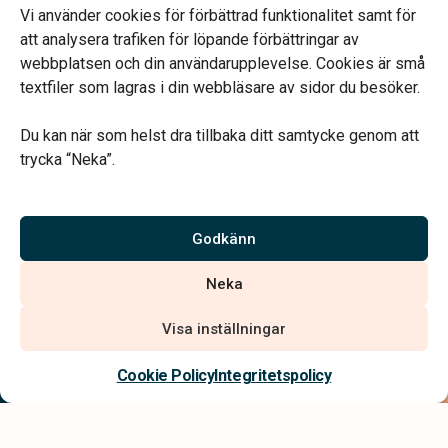
Telefonjour dygnet runt.
Vi använder cookies för förbättrad funktionalitet samt för
att analysera trafiken för löpande förbättringar av
webbplatsen och din användarupplevelse. Cookies är små
textfiler som lagras i din webbläsare av sidor du besöker.
Du kan när som helst dra tillbaka ditt samtycke genom att
Vårt systerbolag Verahill hjälper dig med familjejuridiken –
trycka “Neka”.
genom hela livet.
Varmt välkommen.
Godkänn
Vi är auktoriserade av Sveriges Begravningsbyråers Förbund och
Neka
har högt ställda krav på utbildning, kvalitet, miljö och arbetsmiljö.
Visa inställningar
Kontakta oss
Cookie Policy
Integritetspolicy