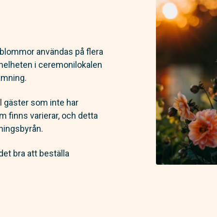
n blommor användas på flera
l helheten i ceremonilokalen
ämning.
ll gäster som inte har
m finns varierar, och detta
vningsbyrån.
det bra att beställa