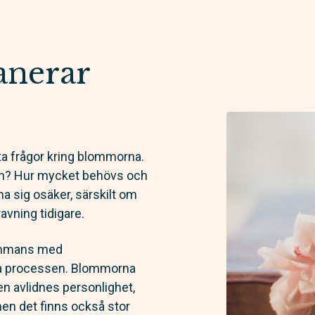
anerar
ta frågor kring blommorna.
rnan? Hur mycket behövs och
nna sig osäker, särskilt om
avning tidigare.
sammans med
la processen. Blommorna
n avlidnes personlighet,
men det finns också stor