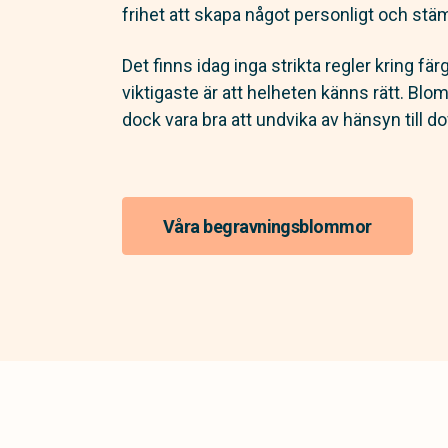
frihet att skapa något personligt och stäm
Det finns idag inga strikta regler kring fär
viktigaste är att helheten känns rätt. Bl
dock vara bra att undvika av hänsyn till dof
Våra begravningsblommor