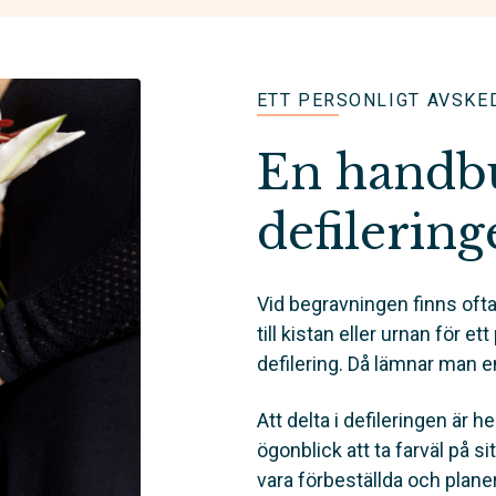
ETT PERSONLIGT AVSKE
En handbuk
defilering
Vid begravningen finns ofta
till kistan eller urnan för et
defilering. Då lämnar man 
Att delta i defileringen är hel
ögonblick att ta farväl på 
vara förbeställda och plan