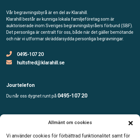
Vår begravningsbyrå är en del av Klarahill.
Klarahill består av kunniga lokala familjeföretag som är
auktoriserade inom Sveriges begravningsbyråers förbund (SBF).
Det personliga är centralt för oss, både när det gäller bemötande
och när vi utformar skräddarsydda personliga begravningar.
0495-107 20
hultsfred@klarahill.se
Jourtelefon
0495-107 20
Du når oss dygnet runt på
Öppettider:
Allmänt om cookies
Vardagar 09.00–12.00 och 14.00–16.00.
Telefonjour dygnet runt.
Vi använder cookies för förbättrad funktionalitet samt för