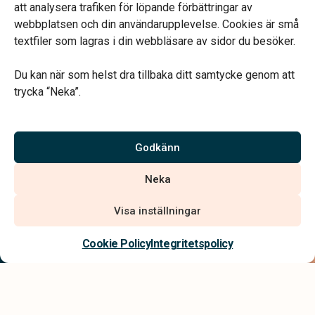
att analysera trafiken för löpande förbättringar av
webbplatsen och din användarupplevelse. Cookies är små
textfiler som lagras i din webbläsare av sidor du besöker.
Du kan när som helst dra tillbaka ditt samtycke genom att
Vårt systerbolag Verahill hjälper dig med familjejuridiken –
trycka “Neka”.
genom hela livet.
Varmt välkommen.
Godkänn
Vi är auktoriserade av Sveriges Begravningsbyråers Förbund och
Neka
har högt ställda krav på utbildning, kvalitet, miljö och arbetsmiljö.
Visa inställningar
Kontakta oss
Cookie Policy
Integritetspolicy
Integritetspolicy
Allmänna villkor
Tillgänglighetsredogörelse