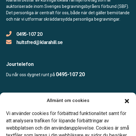
auktoriserade inom Sveriges begravningsbyråers förbund (SBF).
Det personliga är centralt för oss, både när det gäller bemötande
och när vi utformar skräddarsydda personliga begravningar.
0495-107 20
hultsfred@klarahill.se
Jourtelefon
0495-107 20
Du når oss dygnet runt på
Öppettider:
Allmänt om cookies
Vardagar 09.00–12.00 och 14.00–16.00.
Telefonjour dygnet runt.
Vi använder cookies för förbättrad funktionalitet samt för
att analysera trafiken för löpande förbättringar av
webbplatsen och din användarupplevelse. Cookies är små
textfiler som lagras i din webbläsare av sidor du besöker.