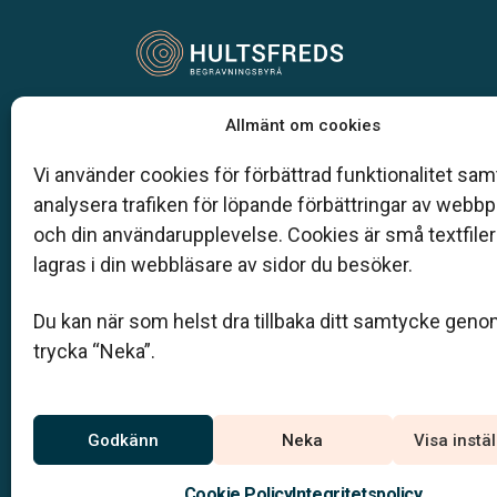
Vår begravningsbyrå är en del av Klarahill.
Allmänt om cookies
Klarahill består av kunniga lokala familjeföretag so
auktoriserade inom Sveriges begravningsbyråers
Vi använder cookies för förbättrad funktionalitet samt
förbund (SBF). Det personliga är centralt för oss, b
analysera trafiken för löpande förbättringar av webb
när det gäller bemötande och när vi utformar
och din användarupplevelse. Cookies är små textfile
skräddarsydda personliga begravningar.
lagras i din webbläsare av sidor du besöker.
0495-107 20
Du kan när som helst dra tillbaka ditt samtycke geno
hultsfred@klarahill.se
trycka “Neka”.
Jourtelefon
Godkänn
Neka
Visa instä
0495-107 20
Du når oss dygnet runt på
Cookie Policy
Integritetspolicy