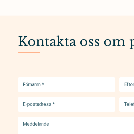
Kontakta oss om 
Förnamn
Efter
(Required)
(Requir
E-
Telef
postadress
(Requir
(Required)
Meddelande