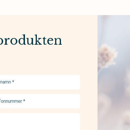
produkten
namn
ed)
onnummer
ed)