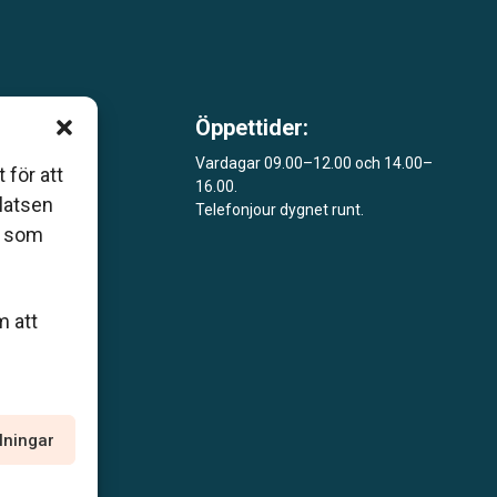
Öppettider:
m är
Vardagar 09.00–12.00 och 14.00–
 för att
16.00.
åde
platsen
Telefonjour dygnet runt.
r som
m att
llningar