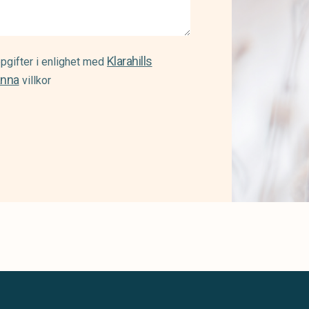
Klarahills
pgifter i enlighet med
änna
villkor