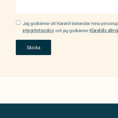
Samtycke
Jag godkänner att Klarahill behandlar mina personup
(Required)
integritetspolicy
Klarahills allm
och jag godkänner
Skicka