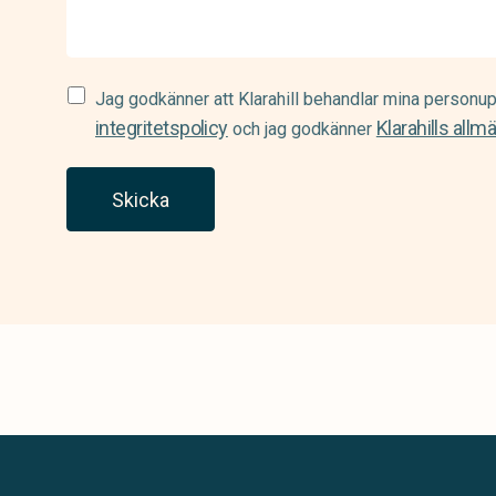
Samtycke
Jag godkänner att Klarahill behandlar mina personup
(Required)
integritetspolicy
Klarahills allm
och jag godkänner
Skicka