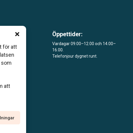
Öppettider:
m är
Vardagar 09.00–12.00 och 14.00–
 för att
16.00.
åde
platsen
Telefonjour dygnet runt.
r som
m att
llningar