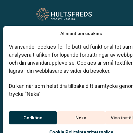
Vår begravningsbyrå är en del av Klarahill.
Allmänt om cookies
Klarahill består av kunniga lokala familjeföretag so
auktoriserade inom Sveriges begravningsbyråers
Vi använder cookies för förbättrad funktionalitet samt
förbund (SBF). Det personliga är centralt för oss, b
analysera trafiken för löpande förbättringar av webb
när det gäller bemötande och när vi utformar
och din användarupplevelse. Cookies är små textfile
skräddarsydda personliga begravningar.
lagras i din webbläsare av sidor du besöker.
0495-107 20
Du kan när som helst dra tillbaka ditt samtycke geno
hultsfred@klarahill.se
trycka “Neka”.
Jourtelefon
Godkänn
Neka
Visa instä
0495-107 20
Du når oss dygnet runt på
Cookie Policy
Integritetspolicy