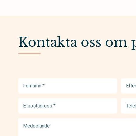
Kontakta oss om 
Förnamn
Efter
(Required)
(Requir
E-
Telef
postadress
(Requir
(Required)
Meddelande