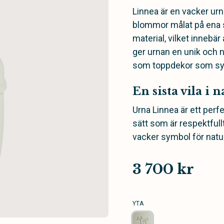
Linnea är en vacker ur
blommor målat på ena si
material, vilket innebär
ger urnan en unik och n
som toppdekor som sym
En sista vila i
Urna Linnea är ett perfe
sätt som är respektfullt
vacker symbol för natur
3 700 kr
YTA