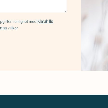
Klarahills
pgifter i enlighet med
änna
villkor