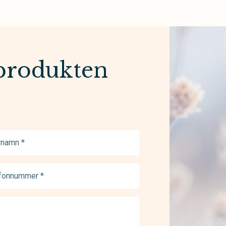
produkten
namn
ed)
onnummer
ed)