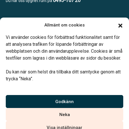
0495-107 20
Du når oss dygnet runt på
Öppettider:
Allmänt om cookies
Vardagar 09.00–12.00 och 14.00–16.00.
Telefonjour dygnet runt.
Vi använder cookies för förbättrad funktionalitet samt för
att analysera trafiken för löpande förbättringar av
webbplatsen och din användarupplevelse. Cookies är små
textfiler som lagras i din webbläsare av sidor du besöker.
Du kan när som helst dra tillbaka ditt samtycke genom att
Vårt systerbolag Verahill hjälper dig med familjejuridiken –
trycka “Neka”.
genom hela livet.
Varmt välkommen.
Godkänn
Vi är auktoriserade av Sveriges Begravningsbyråers Förbund och
Neka
har högt ställda krav på utbildning, kvalitet, miljö och arbetsmiljö.
Visa inställningar