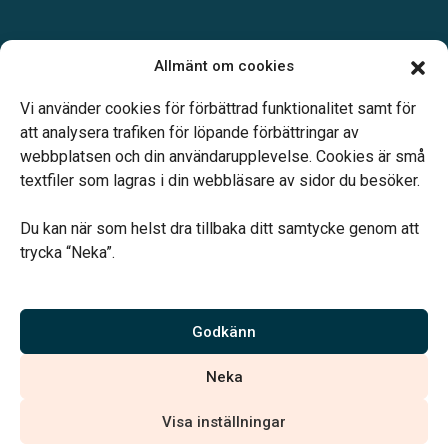
Öppettider:
Allmänt om cookies
Vardagar 09.00–12.00 och 14.00–16.00.
Telefonjour dygnet runt.
Vi använder cookies för förbättrad funktionalitet samt för
att analysera trafiken för löpande förbättringar av
webbplatsen och din användarupplevelse. Cookies är små
textfiler som lagras i din webbläsare av sidor du besöker.
Du kan när som helst dra tillbaka ditt samtycke genom att
Vårt systerbolag Verahill hjälper dig med familjejuridiken –
trycka “Neka”.
genom hela livet.
Varmt välkommen.
Godkänn
Vi är auktoriserade av Sveriges Begravningsbyråers Förbund och
Neka
har högt ställda krav på utbildning, kvalitet, miljö och arbetsmiljö.
Visa inställningar