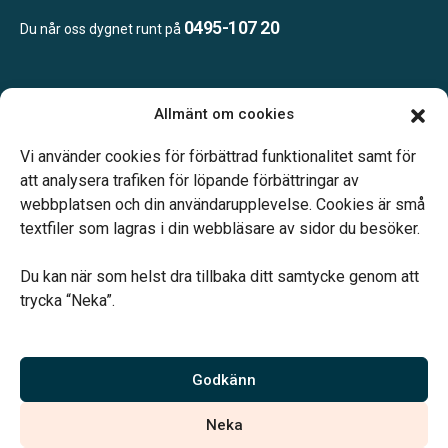
0495-107 20
Du når oss dygnet runt på
Öppettider:
Allmänt om cookies
Vardagar 09.00–12.00 och 14.00–16.00.
Telefonjour dygnet runt.
Vi använder cookies för förbättrad funktionalitet samt för
att analysera trafiken för löpande förbättringar av
webbplatsen och din användarupplevelse. Cookies är små
textfiler som lagras i din webbläsare av sidor du besöker.
Du kan när som helst dra tillbaka ditt samtycke genom att
Vårt systerbolag Verahill hjälper dig med familjejuridiken –
trycka “Neka”.
genom hela livet.
Varmt välkommen.
Godkänn
Vi är auktoriserade av Sveriges Begravningsbyråers Förbund och
Neka
har högt ställda krav på utbildning, kvalitet, miljö och arbetsmiljö.